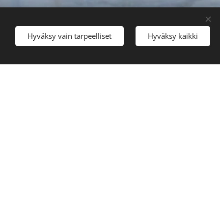
Hyväksy vain tarpeelliset
Hyväksy kaikki
sapainoisen
rjen?
an fyysistä ja psyykkistä
yvinvointia tarkastellaan