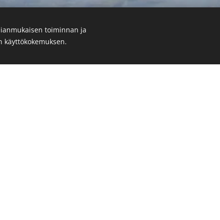
ianmukaisen toiminnan ja
en käyttökokemuksen.
akentaa koirallesi ta
yvinvointia tukevan a
vulla saat kokonaisvaltaisen arvion, jossa tarkastellaan koir
okinnan tasapainoa sekä arjen rakenteita. Koiran arkea ja h
äisen haasteen tai oireen kautta.