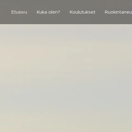
Etusivu
Kuka olen?
Koulutukset
Ruokintane