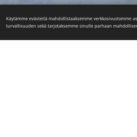
Käytämme evästeitä mahdollistaaksemme verkkosivustomme as
turvallisuuden sekä tarjotaksemme sinulle parhaan mahdollis
Haluatko r
ja h
Hyvinvoiva Koira - Analyysin a
kuormitusta, palautumista, ru
kokonaisuutena, ei vain yksitt