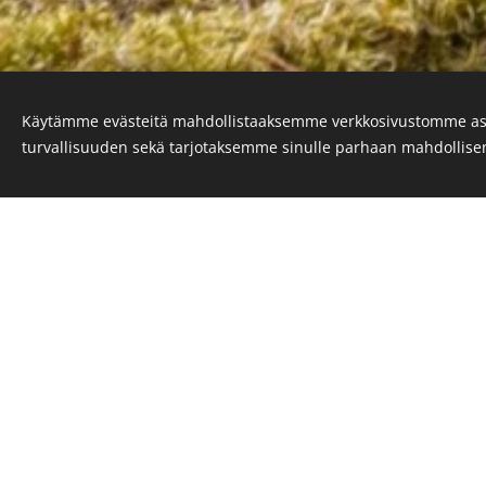
Käytämme evästeitä mahdollistaaksemme verkkosivustomme as
turvallisuuden sekä tarjotaksemme sinulle parhaan mahdollis
Olen Vilma, kuopiolainen
raakaruokintaohjaaja. Löydä
eläinten kouluttamisen