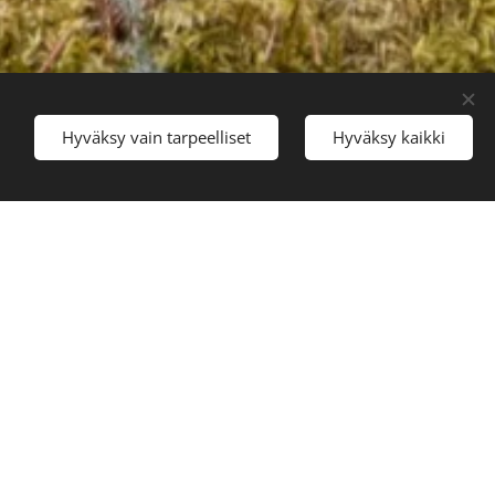
Hyväksy vain tarpeelliset
Hyväksy kaikki
uokinta-asiantuntija sekä
alta. Olen siis nykyaikaisen
tisiä sääntöjä kaikessa