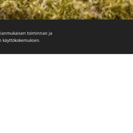
ianmukaisen toiminnan ja
en käyttökokemuksen.
KUKA OLEN?
Heippa!
 ammattitutkinnon suorittanut eläintenkouluttaja, koirien r
t minut myös Suomen eläintenkouluttajat ry:n kouluttajalist
 ammattilainen ja sitoutunut noudattamaan yhdistyksen eet