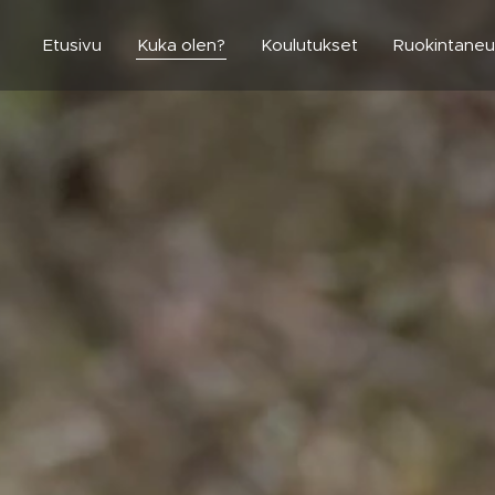
Etusivu
Kuka olen?
Koulutukset
Ruokintane