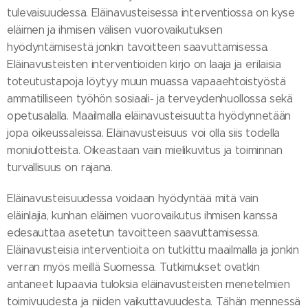
tulevaisuudessa. Eläinavusteisessa interventiossa on kyse
eläimen ja ihmisen välisen vuorovaikutuksen
hyödyntämisestä jonkin tavoitteen saavuttamisessa.
Eläinavusteisten interventioiden kirjo on laaja ja erilaisia
toteutustapoja löytyy muun muassa vapaaehtoistyöstä
ammatilliseen työhön sosiaali- ja terveydenhuollossa sekä
opetusalalla. Maailmalla eläinavusteisuutta hyödynnetään
jopa oikeussaleissa. Eläinavusteisuus voi olla siis todella
moniulotteista. Oikeastaan vain mielikuvitus ja toiminnan
turvallisuus on rajana.
Eläinavusteisuudessa voidaan hyödyntää mitä vain
eläinlajia, kunhan eläimen vuorovaikutus ihmisen kanssa
edesauttaa asetetun tavoitteen saavuttamisessa.
Eläinavusteisia interventioita on tutkittu maailmalla ja jonkin
verran myös meillä Suomessa. Tutkimukset ovatkin
antaneet lupaavia tuloksia eläinavusteisten menetelmien
toimivuudesta ja niiden vaikuttavuudesta. Tähän mennessä