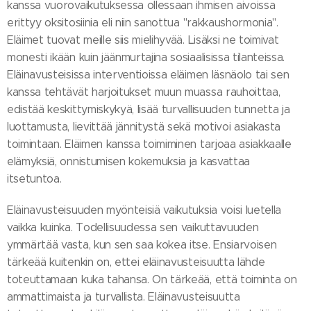
kanssa vuorovaikutuksessa ollessaan ihmisen aivoissa
erittyy oksitosiinia eli niin sanottua "rakkaushormonia".
Eläimet tuovat meille siis mielihyvää. Lisäksi ne toimivat
monesti ikään kuin jäänmurtajina sosiaalisissa tilanteissa.
Eläinavusteisissa interventioissa eläimen läsnäolo tai sen
kanssa tehtävät harjoitukset muun muassa rauhoittaa,
edistää keskittymiskykyä, lisää turvallisuuden tunnetta ja
luottamusta, lievittää jännitystä sekä motivoi asiakasta
toimintaan. Eläimen kanssa toimiminen tarjoaa asiakkaalle
elämyksiä, onnistumisen kokemuksia ja kasvattaa
itsetuntoa.
Eläinavusteisuuden myönteisiä vaikutuksia voisi luetella
vaikka kuinka. Todellisuudessa sen vaikuttavuuden
ymmärtää vasta, kun sen saa kokea itse. Ensiarvoisen
tärkeää kuitenkin on, ettei eläinavusteisuutta lähde
toteuttamaan kuka tahansa. On tärkeää, että toiminta on
ammattimaista ja turvallista. Eläinavusteisuutta