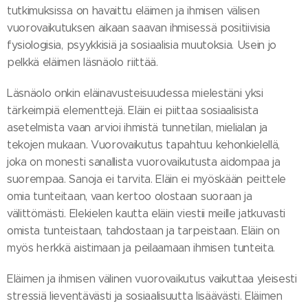
tutkimuksissa on havaittu eläimen ja ihmisen välisen
vuorovaikutuksen aikaan saavan ihmisessä positiivisia
fysiologisia, psyykkisiä ja sosiaalisia muutoksia. Usein jo
pelkkä eläimen läsnäolo riittää.
Läsnäolo onkin eläinavusteisuudessa mielestäni yksi
tärkeimpiä elementtejä. Eläin ei piittaa sosiaalisista
asetelmista vaan arvioi ihmistä tunnetilan, mielialan ja
tekojen mukaan. Vuorovaikutus tapahtuu kehonkielellä,
joka on monesti sanallista vuorovaikutusta aidompaa ja
suorempaa. Sanoja ei tarvita. Eläin ei myöskään peittele
omia tunteitaan, vaan kertoo olostaan suoraan ja
välittömästi. Elekielen kautta eläin viestii meille jatkuvasti
omista tunteistaan, tahdostaan ja tarpeistaan. Eläin on
myös herkkä aistimaan ja peilaamaan ihmisen tunteita.
Eläimen ja ihmisen välinen vuorovaikutus vaikuttaa yleisesti
stressiä lieventävästi ja sosiaalisuutta lisäävästi. Eläimen