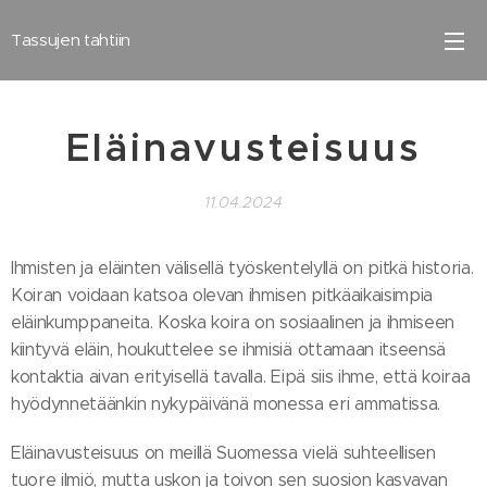
Tassujen tahtiin
Eläinavusteisuus
11.04.2024
Ihmisten ja eläinten välisellä työskentelyllä on pitkä historia.
Koiran voidaan katsoa olevan ihmisen pitkäaikaisimpia
eläinkumppaneita. Koska koira on sosiaalinen ja ihmiseen
kiintyvä eläin, houkuttelee se ihmisiä ottamaan itseensä
kontaktia aivan erityisellä tavalla. Eipä siis ihme, että koiraa
hyödynnetäänkin nykypäivänä monessa eri ammatissa.
Eläinavusteisuus on meillä Suomessa vielä suhteellisen
tuore ilmiö, mutta uskon ja toivon sen suosion kasvavan